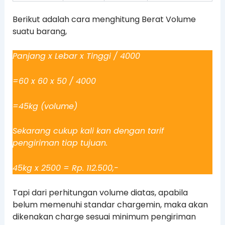
Berikut adalah cara menghitung Berat Volume
suatu barang,
Panjang x Lebar x Tinggi / 4000
=60 x 60 x 50 / 4000
=45kg (volume)
Sekarang cukup kali kan dengan tarif
pengiriman tiap tujuan.
45kg x 2500 = Rp. 112.500,-
Tapi dari perhitungan volume diatas, apabila
belum memenuhi standar chargemin, maka akan
dikenakan charge sesuai minimum pengiriman