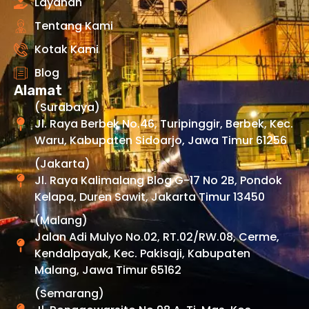
Layanan
Tentang Kami
Kotak Kami
Blog
Alamat
(Surabaya)
Jl. Raya Berbek No.46, Turipinggir, Berbek, Kec.
Waru, Kabupaten Sidoarjo, Jawa Timur 61256
(Jakarta)
Jl. Raya Kalimalang Blog G-17 No 2B, Pondok
Kelapa, Duren Sawit, Jakarta Timur 13450
(Malang)
Jalan Adi Mulyo No.02, RT.02/RW.08, Cerme,
Kendalpayak, Kec. Pakisaji, Kabupaten
Malang, Jawa Timur 65162
(Semarang)