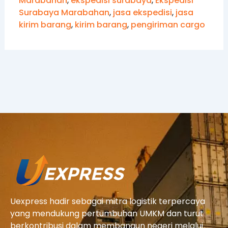
Marabahan
,
ekspedisi surabaya
,
Ekspedisi
Surabaya Marabahan
,
jasa ekspedisi
,
jasa
kirim barang
,
kirim barang
,
pengiriman cargo
Uexpress hadir sebagai mitra logistik terpercaya
yang mendukung pertumbuhan UMKM dan turut
berkontribusi dalam membangun negeri melalui