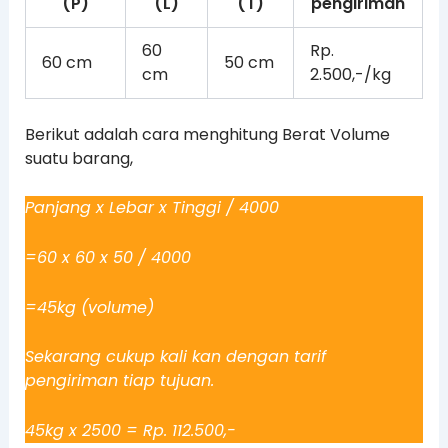
(P)
(L)
(T)
pengiriman
60
Rp.
60 cm
50 cm
cm
2.500,-/kg
Berikut adalah cara menghitung Berat Volume
suatu barang,
Panjang x Lebar x Tinggi / 4000
=60 x 60 x 50 / 4000
=45kg (volume)
Sekarang cukup kali kan dengan tarif
pengiriman tiap tujuan.
45kg x 2500 = Rp. 112.500,-