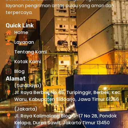
layanan pengiriman antar pulau yang aman dan
terpercaya.
Quick Link
Home
Layanan
Tentang Kami
Kotak Kami
Blog
Alamat
(Surabaya)
Jl. Raya Berbek No.46, Turipinggir, Berbek, Kec.
Waru, Kabupaten Sidoarjo, Jawa Timur 61256
(Jakarta)
Jl. Raya Kalimalang Blog G-17 No 2B, Pondok
Kelapa, Duren Sawit, Jakarta Timur 13450