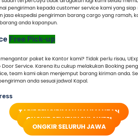
g sudah terpercaya tidak diragukan lagi kami selalu memb
ai pengiriman kepada customer service kami yang siap 
 jasa ekspedisi pengiriman barang cargo yang ramah, ka
barang anda kapanpun.
ice
Free Pick-up
 mengantar paket ke Kantor kami? Tidak perlu risau, UEx
 Door Service. Karena itu cukup melakukan Booking pe
ice, team kami akan menjemput barang kiriman anda. Set
engiriman anda sesuai jadwal Kapal.
ress
TARIF PENGIRIMAN KALIMANTAN
ONGKIR SELURUH SULAWESI
ONGKIR SELURUH JAWA