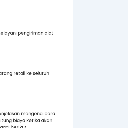
elayani pengiriman alat
rang retail ke seluruh
enjelasan mengenai cara
tung biaya ketika akan
gai berikut :