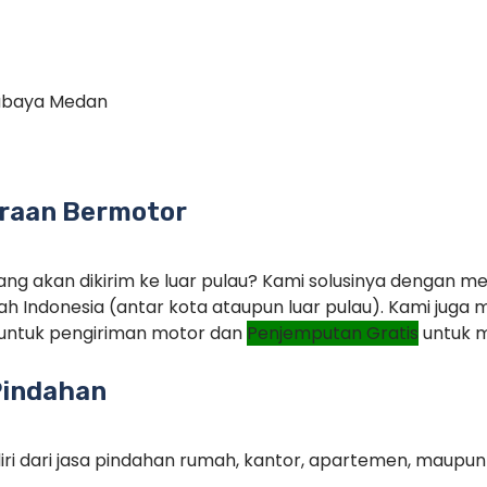
rabaya Medan
raan Bermotor
ng akan dikirim ke luar pulau? Kami solusinya dengan m
ah Indonesia (antar kota ataupun luar pulau). Kami jug
untuk pengiriman motor dan
Penjemputan Gratis
untuk m
Pindahan
iri dari jasa pindahan rumah, kantor, apartemen, maupu