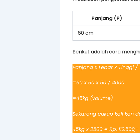
Panjang (P)
60 cm
Berikut adalah cara mengh
Panjang x Lebar x Tinggi /
=60 x 60 x 50 / 4000
=45kg (volume)
Sekarang cukup kali kan de
45kg x 2500 = Rp. 112.500,-