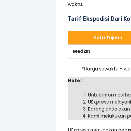
waktu.
Tarif Ekspedisi Dari K
Kota Tujuan
Medan
*Harga sewaktu – wa
Note :
Untuk informasi h
UExpress melayan
Barang anda akan 
Kami melakukan pe
UExpress merupakan perusa