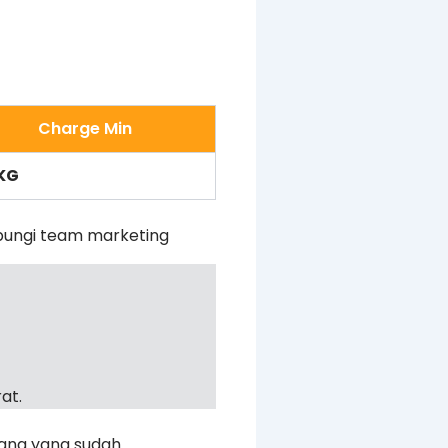
Charge Min
KG
bungi team marketing
at.
rang yang sudah