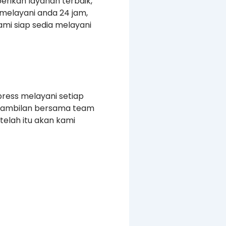
erikan layanan terbaik,
melayani anda 24 jam,
mi siap sedia melayani
press melayani setiap
ngambilan bersama team
elah itu akan kami