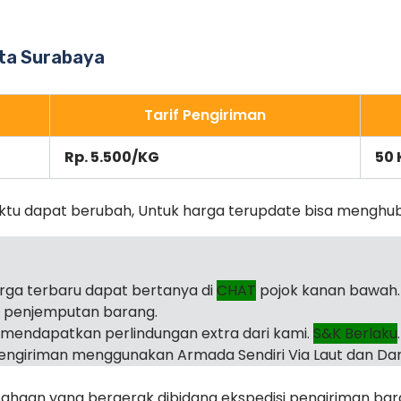
ota Surabaya
Tarif Pengiriman
Rp. 5.500/KG
50 
ktu dapat berubah, Untuk harga terupdate bisa menghu
arga terbaru dapat bertanya di
CHAT
pojok kanan bawah.
i penjemputan barang.
mendapatkan perlindungan extra dari kami.
S&K Berlaku
.
ngiriman menggunakan Armada Sendiri Via Laut dan Dar
haan yang bergerak dibidang ekspedisi pengiriman ba