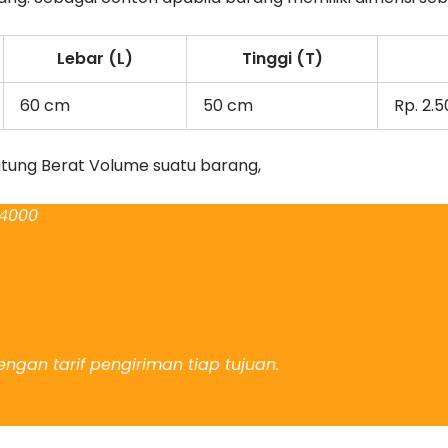
Lebar (L)
Tinggi (T)
60 cm
50 cm
Rp. 2.
itung Berat Volume suatu barang,
 4000
ngan tarif pengiriman tiap tujuan.