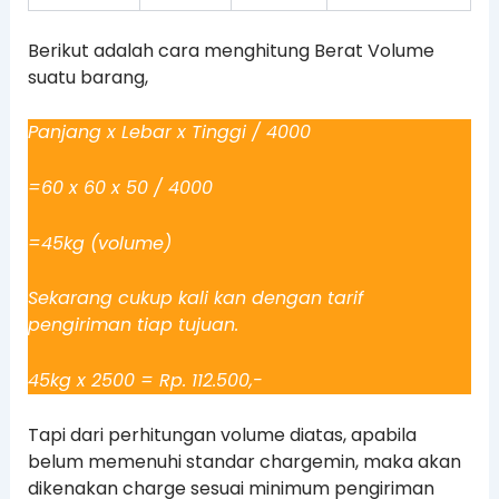
Berikut adalah cara menghitung Berat Volume
suatu barang,
Panjang x Lebar x Tinggi / 4000
=60 x 60 x 50 / 4000
=45kg (volume)
Sekarang cukup kali kan dengan tarif
pengiriman tiap tujuan.
45kg x 2500 = Rp. 112.500,-
Tapi dari perhitungan volume diatas, apabila
belum memenuhi standar chargemin, maka akan
dikenakan charge sesuai minimum pengiriman