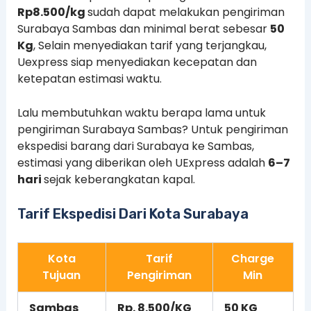
Rp8.500/kg
sudah dapat melakukan pengiriman
Surabaya Sambas dan minimal berat sebesar
50
Kg
, Selain menyediakan tarif yang terjangkau,
Uexpress siap menyediakan kecepatan dan
ketepatan estimasi waktu.
Lalu membutuhkan waktu berapa lama untuk
pengiriman Surabaya Sambas? Untuk pengiriman
ekspedisi barang dari Surabaya ke Sambas,
estimasi yang diberikan oleh UExpress adalah
6–7
hari
sejak keberangkatan kapal.
Tarif Ekspedisi Dari Kota Surabaya
Kota
Tarif
Charge
Tujuan
Pengiriman
Min
Sambas
Rp. 8.500/KG
50 KG