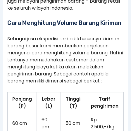
juga melayani pengiriman barang – barang retail
ke seluruh wilayah Indonesia.
Cara Menghitung Volume Barang Kiriman
Sebagai jasa ekspedisi terbaik khususnya kiriman
barang besar kami memberikan penjelasan
mengenai cara menghitung volume barang. Hal ini
tentunya memudahakan customer dalam
menghitung biaya ketika akan melakukan
pengiriman barang. Sebagai contoh apabila
barang memiliki dimensi sebagai berikut :
Panjang
Lebar
Tinggi
Tarif
(P)
(L)
(T)
pengiriman
60
Rp.
60 cm
50 cm
cm
2.500,-/kg