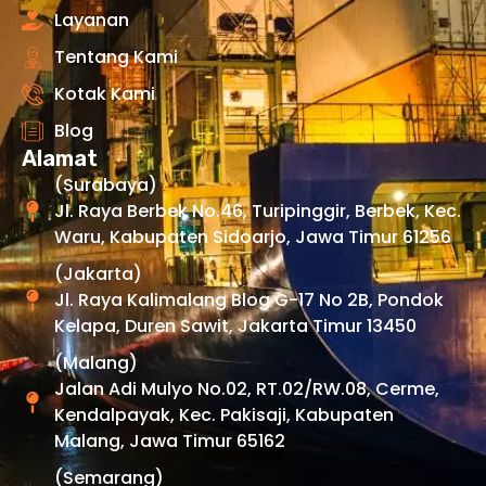
Layanan
Tentang Kami
Kotak Kami
Blog
Alamat
(Surabaya)
Jl. Raya Berbek No.46, Turipinggir, Berbek, Kec.
Waru, Kabupaten Sidoarjo, Jawa Timur 61256
(Jakarta)
Jl. Raya Kalimalang Blog G-17 No 2B, Pondok
Kelapa, Duren Sawit, Jakarta Timur 13450
(Malang)
Jalan Adi Mulyo No.02, RT.02/RW.08, Cerme,
Kendalpayak, Kec. Pakisaji, Kabupaten
Malang, Jawa Timur 65162
(Semarang)