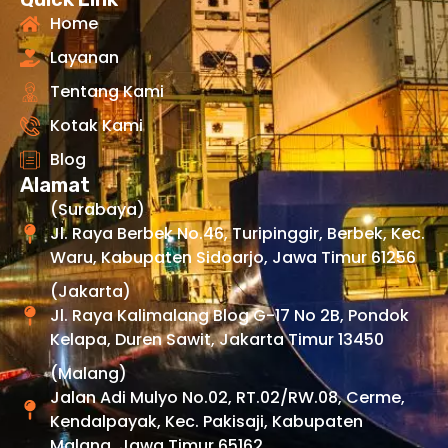
Home
Layanan
Tentang Kami
Kotak Kami
Blog
Alamat
(Surabaya)
Jl. Raya Berbek No.46, Turipinggir, Berbek, Kec.
Waru, Kabupaten Sidoarjo, Jawa Timur 61256
(Jakarta)
Jl. Raya Kalimalang Blog G-17 No 2B, Pondok
Kelapa, Duren Sawit, Jakarta Timur 13450
(Malang)
Jalan Adi Mulyo No.02, RT.02/RW.08, Cerme,
Kendalpayak, Kec. Pakisaji, Kabupaten
Malang, Jawa Timur 65162