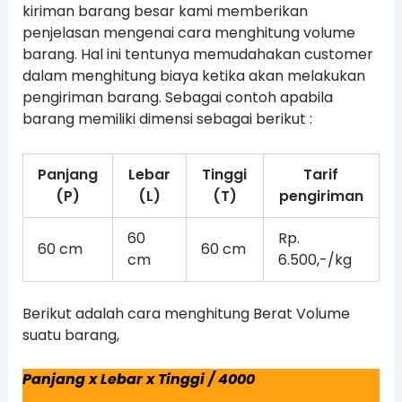
kiriman barang besar kami memberikan
penjelasan mengenai cara menghitung volume
barang. Hal ini tentunya memudahakan customer
dalam menghitung biaya ketika akan melakukan
pengiriman barang. Sebagai contoh apabila
barang memiliki dimensi sebagai berikut :
Panjang
Lebar
Tinggi
Tarif
(P)
(L)
(T)
pengiriman
60
Rp.
60 cm
60 cm
cm
6.500,-/kg
Berikut adalah cara menghitung Berat Volume
suatu barang,
Panjang x Lebar x Tinggi / 4000