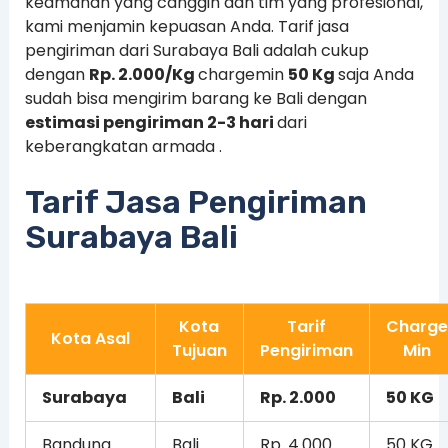
keamanan yang canggih dan tim yang profesional,
kami menjamin kepuasan Anda. Tarif jasa
pengiriman dari Surabaya Bali adalah cukup
dengan
Rp. 2.000/Kg
chargemin
50 Kg
saja Anda
sudah bisa mengirim barang ke Bali dengan
estimasi pengiriman 2-3 hari
dari
keberangkatan armada .
Tarif Jasa Pengiriman
Surabaya Bali
Kota
Tarif
Charge
Kota Asal
Tujuan
Pengiriman
Min
Surabaya
Bali
Rp. 2.000
50 KG
Bandung
Bali
Rp. 4.000
50 KG