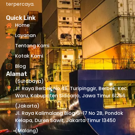
terpercaya.
Quick Link
Home
Layanan
Tentang Kami
Kotak Kami
Blog
Alamat
(Surabaya)
Jl. Raya Berbek No.46, Turipinggir, Berbek, Kec.
Waru, Kabupaten Sidoarjo, Jawa Timur 61256
(Jakarta)
Jl. Raya Kalimalang Blog G-17 No 2B, Pondok
Kelapa, Duren Sawit, Jakarta Timur 13450
(Malang)