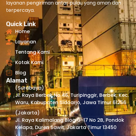
layanan pengiriman antar pulau yang aman dan
terpercaya.
Quick Link
Home
Layanan
Tentang Kami
Kotak Kami
Blog
Alamat
(Surabaya)
Jl. Raya Berbek No.46, Turipinggir, Berbek, Kec.
Waru, Kabupaten Sidoarjo, Jawa Timur 61256
(Jakarta)
Jl. Raya Kalimalang Blog G-17 No 2B, Pondok
Kelapa, Duren Sawit, Jakarta Timur 13450