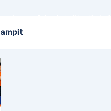
me
Layanan
Tentang Kami
Hubungi Kami
B
Sampit