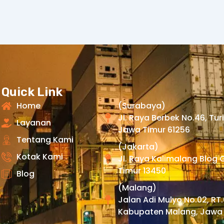
Quick Link
Home
(Surabaya)
Jl. Raya Berbek No.46, Tur
Layanan
Jawa Timur 61256
Tentang Kami
(Jakarta)
Kotak Kami
Jl. Raya Kalimalang Blog 
Timur 13450
Blog
(Malang)
Jalan Adi Mulyo No.02, RT
Kabupaten Malang, Jawa 