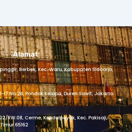
Alamat
ipinggir, Berbek, Kec. Waru, Kabupaten Sidoarjo,
G-17 No 2B, Pondok Kelapa, Duren Sawit, Jakarta
.02/RW.08, Cerme, Kendalpayak, Kec. Pakisaji,
Timur 65162