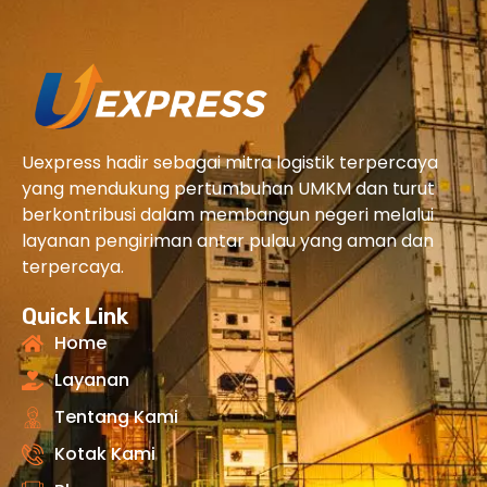
Uexpress hadir sebagai mitra logistik terpercaya
yang mendukung pertumbuhan UMKM dan turut
berkontribusi dalam membangun negeri melalui
layanan pengiriman antar pulau yang aman dan
terpercaya.
Quick Link
Home
Layanan
Tentang Kami
Kotak Kami