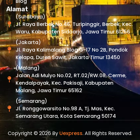
Blog
Alamat
(Surabaya)
Jl. Raya Berbek No.46, Turipinggir, Berbek, Kec.
Waru, Kabupaten Sidoarjo, Jawa Timur 61256
(Jakarta)
Jl. Raya Kalimalang Blog G-17 No 2B, Pondok
Kelapa, Duren Sawit, Jakarta Timur 13450
(Malang)
Jalan Adi Mulyo No.02, RT.02/RW.08, Cerme,
Kendalpayak, Kec. Pakisaji, Kabupaten
Malang, Jawa Timur 65162
(Semarang)
Jl. Ronggowarsito No.98 A, Tj. Mas, Kec.
Semarang Utara, Kota Semarang 50174
Copyright © 2026 By
Uexpress
. All Rights Reserved.