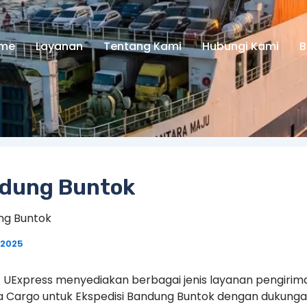
me
Layanan
Tentang Kami
Hubungi Kami
B
ndung Buntok
ng Buntok
 2025
 UExpress menyediakan berbagai jenis layanan pengiriman
sa Cargo untuk Ekspedisi Bandung Buntok dengan dukunga