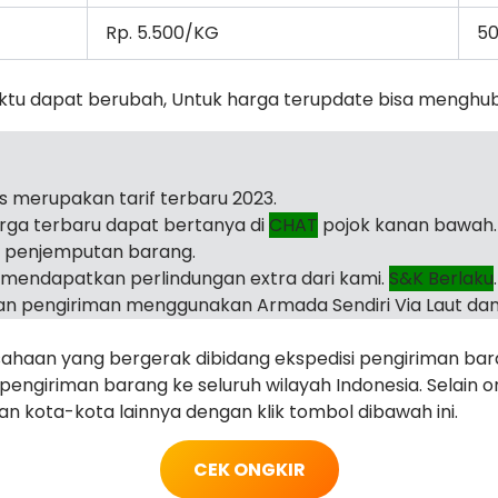
Rp. 5.500/KG
50
ktu dapat berubah, Untuk harga terupdate bisa menghu
as merupakan tarif terbaru 2023.
arga terbaru dapat bertanya di
CHAT
pojok kanan bawah.
i penjemputan barang.
mendapatkan perlindungan extra dari kami.
S&K Berlaku
.
n pengiriman menggunakan Armada Sendiri Via Laut dan
haan yang bergerak dibidang ekspedisi pengiriman ba
ngiriman barang ke seluruh wilayah Indonesia. Selain o
juan kota-kota lainnya dengan klik tombol dibawah ini.
CEK ONGKIR