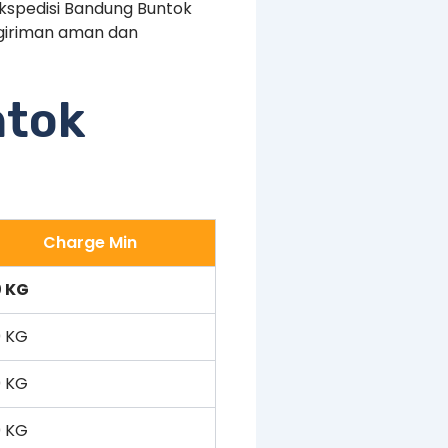
Ekspedisi Bandung Buntok
giriman aman dan
ntok
Charge Min
0 KG
 KG
 KG
 KG