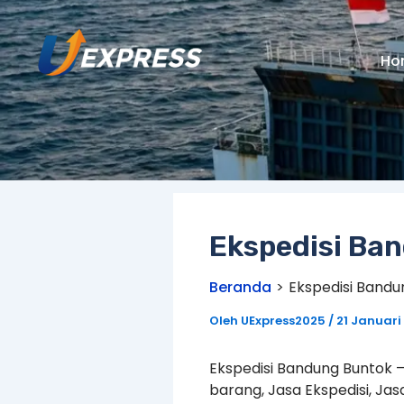
Lewati
ke
konten
Ho
Ekspedisi Ba
Beranda
Ekspedisi Bandu
Oleh
UExpress2025
/
21 Januari
Ekspedisi Bandung Buntok –
barang, Jasa Ekspedisi, Ja