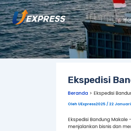
Lewati
ke
konten
Ho
Ekspedisi Ba
Beranda
Ekspedisi Bandu
Oleh
UExpress2025
/
22 Januari
Ekspedisi Bandung Makale 
menjalankan bisnis dan mem