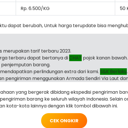
Rp. 6.500/KG
50 
ktu dapat berubah, Untuk harga terupdate bisa menghu
as merupakan tarif terbaru 2023.
arga terbaru dapat bertanya di
CHAT
pojok kanan bawah.
i penjemputan barang.
mendapatkan perlindungan extra dari kami.
S&K Berlaku
.
n pengiriman menggunakan Armada Sendiri Via Laut dan
haan yang bergerak dibidang ekspedisi pengiriman ba
ngiriman barang ke seluruh wilayah Indonesia. Selain o
juan kota-kota lainnya dengan klik tombol dibawah ini.
CEK ONGKIR