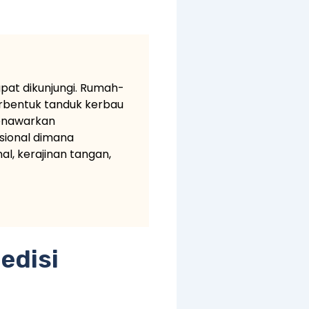
apat dikunjungi. Rumah-
erbentuk tanduk kerbau
 enawarkan
sional dimana
l, kerajinan tangan,
edisi