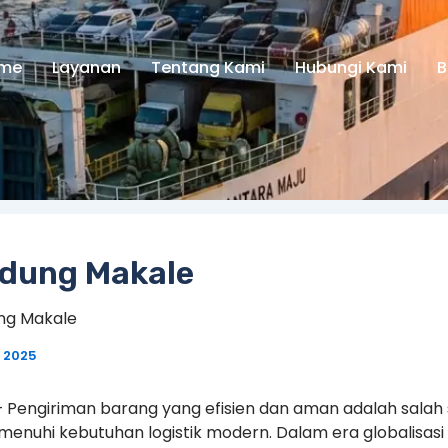
me
Layanan
Tentang Kami
Hubungi Kami
B
ndung Makale
ng Makale
 2025
– Pengiriman barang yang efisien dan aman adalah salah
enuhi kebutuhan logistik modern. Dalam era globalisasi