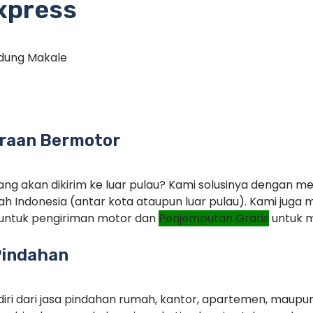
xpress
ndung Makale
raan Bermotor
ng akan dikirim ke luar pulau? Kami solusinya dengan m
ah Indonesia (antar kota ataupun luar pulau). Kami jug
untuk pengiriman motor dan
Penjemputan Gratis
untuk m
Pindahan
iri dari jasa pindahan rumah, kantor, apartemen, maupu