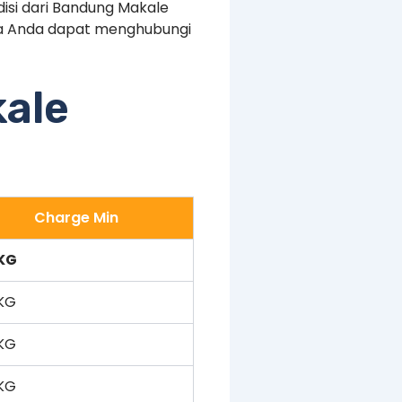
disi dari Bandung Makale
ya Anda dapat menghubungi
kale
Charge Min
KG
KG
KG
KG