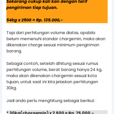
Sekarang cukup kali kan dengan tarif
pengiriman tiap tujuan.
54kg x 2500 = Rp. 135.000,-
Tapi dari perhitungan volume diatas, apabila
belum memenuhi standar chargemin, maka akan
dikenakan charge sesuai minimum pengiriman
barang.
Sebagai contoh, setelah dihitung sesuai rumus
perhitungan volume, berat barang hanya 24 kg,
maka akan dikenakan chargemin sesuai kota
tujuan, untuk saat ini kita jelaskan perhitungan
30kg.
Jadi anda perlu menghitung sebagai berikut :
* 30kg(chargemin) x 2.500 = Rp. 75.000,-