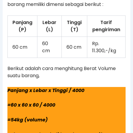
barang memiliki dimensi sebagai berikut :
Panjang
Lebar
Tinggi
Tarif
(P)
(L)
(T)
pengiriman
60
Rp.
60 cm
60 cm
cm
11.300,-/kg
Berikut adalah cara menghitung Berat Volume
suatu barang,
Panjang x Lebar x Tinggi / 4000
=60 x 60 x 60 / 4000
=54kg (volume)