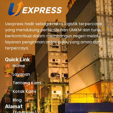
Uexpress hadir sebagai mitra logistik terpercaya
yang mendukung pertumbuhan UMKM dan turut
berkontribusi dalam membangun negeri melalui
layanan pengiriman antar pulau yang aman dan
terpercaya.
Quick Link
Home
Layanan
Tentang Kami
Kotak Kami
Blog
Alamat
(Surabaya)