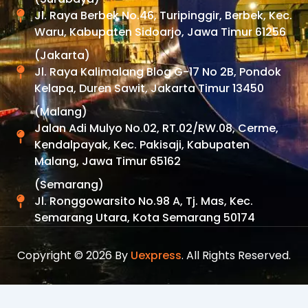
Jl. Raya Berbek No.46, Turipinggir, Berbek, Kec.
Waru, Kabupaten Sidoarjo, Jawa Timur 61256
(Jakarta)
Jl. Raya Kalimalang Blog G-17 No 2B, Pondok
Kelapa, Duren Sawit, Jakarta Timur 13450
(Malang)
Jalan Adi Mulyo No.02, RT.02/RW.08, Cerme,
Kendalpayak, Kec. Pakisaji, Kabupaten
Malang, Jawa Timur 65162
(Semarang)
Jl. Ronggowarsito No.98 A, Tj. Mas, Kec.
Semarang Utara, Kota Semarang 50174
Copyright © 2026 By
Uexpress
. All Rights Reserved.