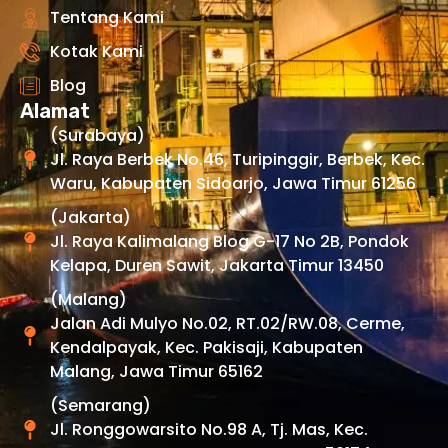
Tentang Kami
Kotak Kami
Blog
Alamat
(Surabaya)
Jl. Raya Berbek No.46, Turipinggir, Berbek, Kec.
Waru, Kabupaten Sidoarjo, Jawa Timur 61256
(Jakarta)
Jl. Raya Kalimalang Blog G-17 No 2B, Pondok
Kelapa, Duren Sawit, Jakarta Timur 13450
(Malang)
Jalan Adi Mulyo No.02, RT.02/RW.08, Cerme,
Kendalpayak, Kec. Pakisaji, Kabupaten
Malang, Jawa Timur 65162
(Semarang)
Jl. Ronggowarsito No.98 A, Tj. Mas, Kec.