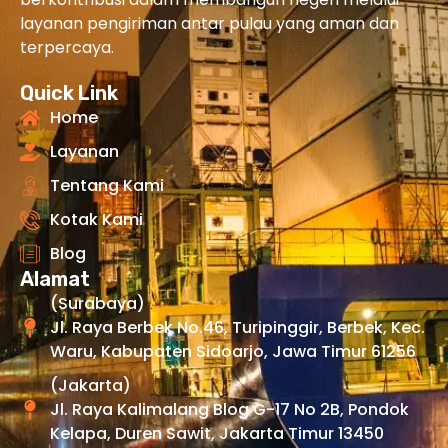
layanan pengiriman antar pulau yang aman dan
terpercaya.
Quick Link
Home
Layanan
Tentang Kami
Kotak Kami
Blog
Alamat
(Surabaya)
Jl. Raya Berbek No.46, Turipinggir, Berbek, Kec.
Waru, Kabupaten Sidoarjo, Jawa Timur 61256
(Jakarta)
Jl. Raya Kalimalang Blog G-17 No 2B, Pondok
Kelapa, Duren Sawit, Jakarta Timur 13450