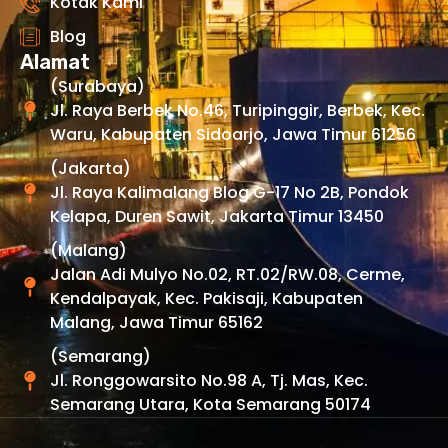
Kotak Kami
Blog
Alamat
(Surabaya)
Jl. Raya Berbek No.46, Turipinggir, Berbek, Kec.
Waru, Kabupaten Sidoarjo, Jawa Timur 61256
(Jakarta)
Jl. Raya Kalimalang Blog G-17 No 2B, Pondok
Kelapa, Duren Sawit, Jakarta Timur 13450
(Malang)
Jalan Adi Mulyo No.02, RT.02/RW.08, Cerme,
Kendalpayak, Kec. Pakisaji, Kabupaten
Malang, Jawa Timur 65162
(Semarang)
Jl. Ronggowarsito No.98 A, Tj. Mas, Kec.
Semarang Utara, Kota Semarang 50174