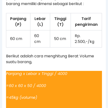
barang memiliki dimensi sebagai berikut :
Panjang
Lebar
Tinggi
Tarif
(P)
(L)
(T)
pengiriman
60
Rp.
60 cm
50 cm
cm
2.500,-/kg
Berikut adalah cara menghitung Berat Volume
suatu barang,
Panjang x Lebar x Tinggi / 4000
=60 x 60 x 50 / 4000
=45kg (volume)