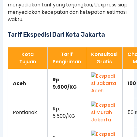
menyediakan tarif yang terjangkau, Uexpress siap
menyediakan kecepatan dan ketepatan estimasi
waktu.
Tarif Ekspedisi Dari Kota Jakarta
Kota
Tarif
Konsultasi
Cha
Tujuan
Pengiriman
Gratis
M
Rp.
Aceh
100
9.600/KG
Rp.
Pontianak
50 
5.500/KG