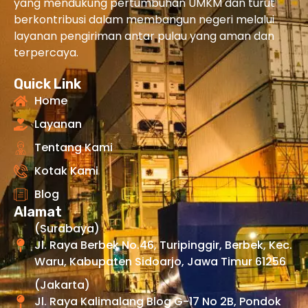
yang mendukung pertumbuhan UMKM dan turut
berkontribusi dalam membangun negeri melalui
layanan pengiriman antar pulau yang aman dan
terpercaya.
Quick Link
Home
Layanan
Tentang Kami
Kotak Kami
Blog
Alamat
(Surabaya)
Jl. Raya Berbek No.46, Turipinggir, Berbek, Kec.
Waru, Kabupaten Sidoarjo, Jawa Timur 61256
(Jakarta)
Jl. Raya Kalimalang Blog G-17 No 2B, Pondok