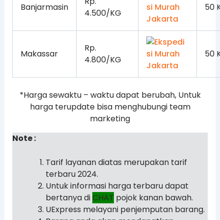
Rp.
Banjarmasin
50 
4.500/KG
Rp.
Makassar
50 
4.800/KG
*Harga sewaktu – waktu dapat berubah, Untuk
harga terupdate bisa menghubungi team
marketing
Note :
Tarif layanan diatas merupakan tarif
terbaru 2024.
Untuk informasi harga terbaru dapat
bertanya di
CHAT
pojok kanan bawah.
UExpress melayani penjemputan barang.