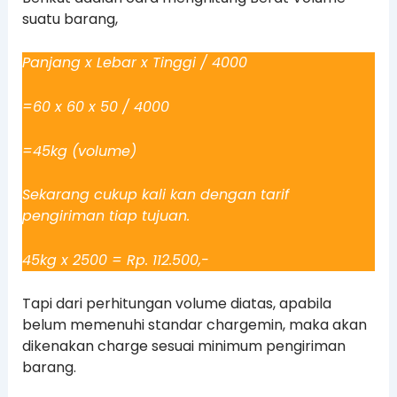
suatu barang,
Panjang x Lebar x Tinggi / 4000
=60 x 60 x 50 / 4000
=45kg (volume)
Sekarang cukup kali kan dengan tarif
pengiriman tiap tujuan.
45kg x 2500 = Rp. 112.500,-
Tapi dari perhitungan volume diatas, apabila
belum memenuhi standar chargemin, maka akan
dikenakan charge sesuai minimum pengiriman
barang.