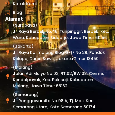
Kotak Kami
Blog
Alamat
(Surabaya)
Jl. Raya Berbek No.46, Turipinggir, Berbek, Kec.
Waru, Kabupaten Sidoarjo, Jawa Timur 61256
(Jakarta)
Jl. Raya Kalimalang Blog G-17 No 2B, Pondok
Kelapa, Duren Sawit, Jakarta Timur 13450
(Malang)
Jalan Adi Mulyo No.02, RT.02/RW.08, Cerme,
Kendalpayak, Kec. Pakisaji, Kabupaten
Malang, Jawa Timur 65162
(Semarang)
Jl. Ronggowarsito No.98 A, Tj. Mas, Kec.
Semarang Utara, Kota Semarang 50174