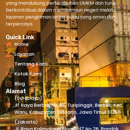
yang mendukung pertumbuhan UMKM dan turut
berkontribusi dalam membangun negeri melalui
layanan pengiriman antar pulau yang aman dan
terpercaya.
Quick Link
Home
Layanan
Tentang Kami
Kotak Kami
Blog
Alamat
(Surabaya)
Jl. Raya Berbek No.46, Turipinggir, Berbek, Kec.
Waru, Kabupaten Sidoarjo, Jawa Timur 61256
(Jakarta)
Jl. Raya Kalimalang Blog G-17 No 2B, Pondok