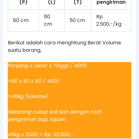
(P)
(L)
(T)
pengiriman
60
Rp.
60 cm
50 cm
cm
2.500,-/kg
Berikut adalah cara menghitung Berat Volume
suatu barang,
Panjang x Lebar x Tinggi / 4000
=60 x 60 x 50 / 4000
=45kg (volume)
Sekarang cukup kali kan dengan tarif
pengiriman tiap tujuan.
45kg x 2500 = Rp. 112.500,-