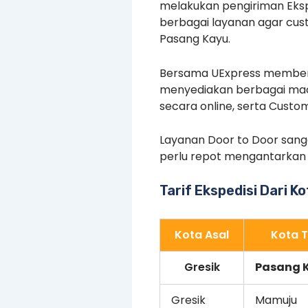
melakukan pengiriman Ekspe
berbagai layanan agar cus
Pasang Kayu.
Bersama UExpress memberi
menyediakan berbagai mac
secara online, serta Custo
Layanan Door to Door sang
perlu repot mengantarkan
Tarif Ekspedisi Dari K
Kota Asal
Kota T
Gresik
Pasang 
Gresik
Mamuju