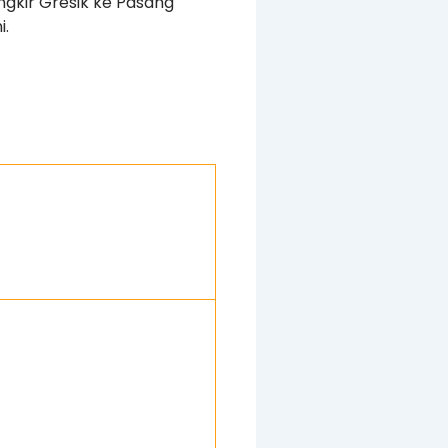
ngkir Gresik ke Pasang
i.