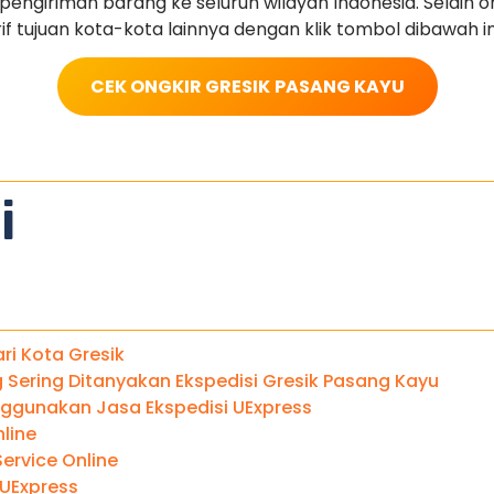
ngiriman barang ke seluruh wilayah Indonesia. Selain o
rif tujuan kota-kota lainnya dengan klik tombol dibawah in
CEK ONGKIR GRESIK
PASANG KAYU
i
ari Kota Gresik
 Sering Ditanyakan Ekspedisi Gresik Pasang Kayu
gunakan Jasa Ekspedisi UExpress
line
ervice Online
 UExpress