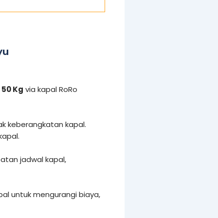
yu
50 Kg
via kapal RoRo
ak keberangkatan kapal.
kapal.
tan jadwal kapal,
al untuk mengurangi biaya,