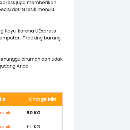
UExpress juga memberikan
isi dari Gresik menuju
 Kayu, karena UExpress
jemputan, Tracking barang
menunggu dirumah dan tidak
/gudang Anda
tis
Charge Min
50 KG
50 KG