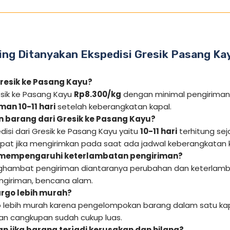
ing Ditanyakan Ekspedisi Gresik Pasang Ka
Gresik ke Pasang Kayu?
esik ke Pasang Kayu
Rp8.300/kg
dengan minimal pengiriman
man 10-11 hari
setelah keberangkatan kapal.
 barang dari Gresik ke Pasang Kayu?
disi dari Gresik ke Pasang Kayu yaitu
10-11 hari
terhitung sej
epat jika mengirimkan pada saat ada jadwal keberangkatan 
 mempengaruhi keterlambatan pengiriman?
hambat pengiriman diantaranya perubahan dan keterlamba
giriman, bencana alam.
rgo lebih murah?
 lebih murah karena pengelompokan barang dalam satu kap
 dan cangkupan sudah cukup luas.
n jika barang terjadi kerusakan dan hilang?