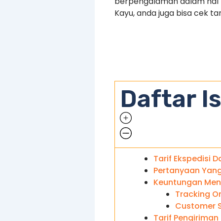
berpengalaman dalam hal pe
Kayu, anda juga bisa cek ta
Daftar Is
Tarif Ekspedisi D
Pertanyaan Yang
Keuntungan Meng
Tracking On
Customer S
Tarif Pengiriman