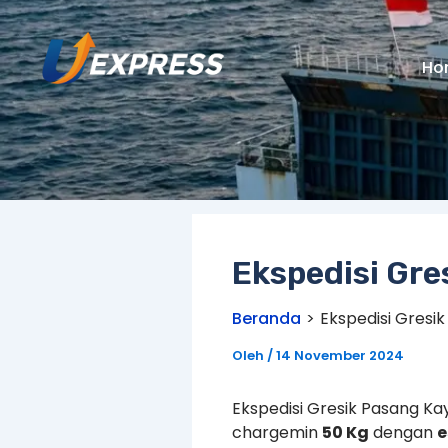
Lewati
ke
konten
Ho
Ekspedisi Gre
Beranda
Ekspedisi Gresi
Oleh
/
14 November 2024
Ekspedisi Gresik Pasang Ka
chargemin
50 Kg
dengan
e