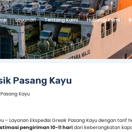
me
Layanan
Tentang Kami
Hubungi Kami
B
sik Pasang Kayu
k Pasang Kayu
yu – Layanan Ekspedisi Gresik Pasang Kayu dengan tarif 
stimasi pengiriman 10-11 hari
dari keberangkatan kapa