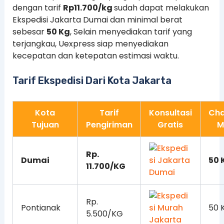
dengan tarif
Rp11.700/kg
sudah dapat melakukan
Ekspedisi Jakarta Dumai dan minimal berat
sebesar
50 Kg
, Selain menyediakan tarif yang
terjangkau, Uexpress siap menyediakan
kecepatan dan ketepatan estimasi waktu.
Tarif Ekspedisi Dari Kota Jakarta
Kota
Tarif
Konsultasi
Cha
Tujuan
Pengiriman
Gratis
M
Rp.
Dumai
50 
11.700/KG
Rp.
Pontianak
50 
5.500/KG