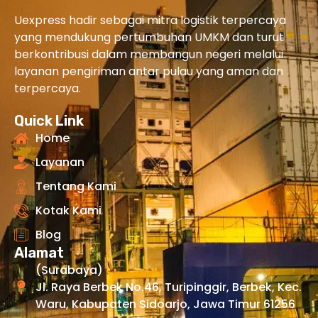
Uexpress hadir sebagai mitra logistik terpercaya
yang mendukung pertumbuhan UMKM dan turut
berkontribusi dalam membangun negeri melalui
layanan pengiriman antar pulau yang aman dan
terpercaya.
Quick Link
Home
Layanan
Tentang Kami
Kotak Kami
Blog
Alamat
(Surabaya)
Jl. Raya Berbek No.46, Turipinggir, Berbek, Kec.
Waru, Kabupaten Sidoarjo, Jawa Timur 61256