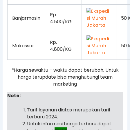
Rp.
Banjarmasin
50 
4.500/KG
Rp.
Makassar
50 
4.800/KG
*Harga sewaktu – waktu dapat berubah, Untuk
harga terupdate bisa menghubungi team
marketing
Note :
Tarif layanan diatas merupakan tarif
terbaru 2024.
Untuk informasi harga terbaru dapat