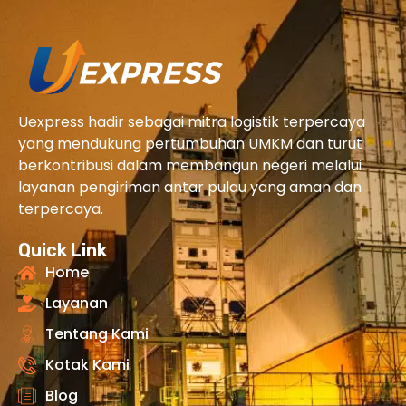
Uexpress hadir sebagai mitra logistik terpercaya
yang mendukung pertumbuhan UMKM dan turut
berkontribusi dalam membangun negeri melalui
layanan pengiriman antar pulau yang aman dan
terpercaya.
Quick Link
Home
Layanan
Tentang Kami
Kotak Kami
Blog