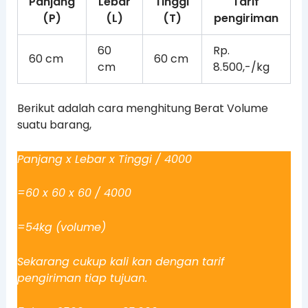
Panjang
Lebar
Tinggi
Tarif
(P)
(L)
(T)
pengiriman
60
Rp.
60 cm
60 cm
cm
8.500,-/kg
Berikut adalah cara menghitung Berat Volume
suatu barang,
Panjang x Lebar x Tinggi / 4000
=60 x 60 x 60 / 4000
=54kg (volume)
Sekarang cukup kali kan dengan tarif
pengiriman tiap tujuan.