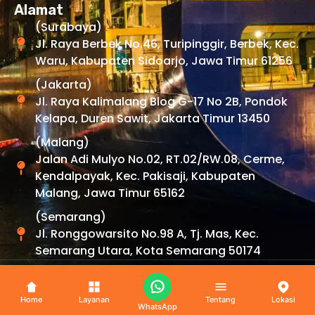
Alamat
(Surabaya)
Jl. Raya Berbek No.46, Turipinggir, Berbek, Kec.
Waru, Kabupaten Sidoarjo, Jawa Timur 61256
(Jakarta)
Jl. Raya Kalimalang Blog G-17 No 2B, Pondok
Kelapa, Duren Sawit, Jakarta Timur 13450
(Malang)
Jalan Adi Mulyo No.02, RT.02/RW.08, Cerme,
Kendalpayak, Kec. Pakisaji, Kabupaten
Malang, Jawa Timur 65162
(Semarang)
Jl. Ronggowarsito No.98 A, Tj. Mas, Kec.
Semarang Utara, Kota Semarang 50174
Copyright © 2026 By
Uexpress
. All Rights Reserved.
Home
Layanan
Tentang
Lokasi
WhatsApp