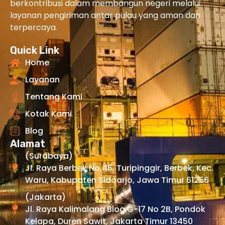
berkontribusi dalam membangun negeri melalui
layanan pengiriman antar pulau yang aman dan
terpercaya.
Quick Link
Home
Layanan
Tentang Kami
Kotak Kami
Blog
Alamat
(Surabaya)
Jl. Raya Berbek No.46, Turipinggir, Berbek, Kec.
Waru, Kabupaten Sidoarjo, Jawa Timur 61256
(Jakarta)
Jl. Raya Kalimalang Blog G-17 No 2B, Pondok
Kelapa, Duren Sawit, Jakarta Timur 13450