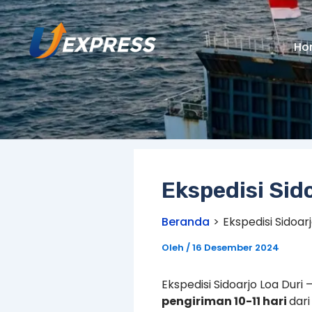
Lewati
ke
konten
Ho
Ekspedisi Sid
Beranda
Ekspedisi Sidoarj
Oleh
/
16 Desember 2024
Ekspedisi Sidoarjo Loa Duri
pengiriman 10-11 hari
dar