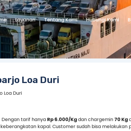
me
Layanan
Tentang Kami
Hubungi Kami
B
oarjo Loa Duri
o Loa Duri
 – Dengan tarif hanya
Rp 6.000/Kg
dan chargemin
70 Kg
i keberangkatan kapal. Customer sudah bisa melakukan p