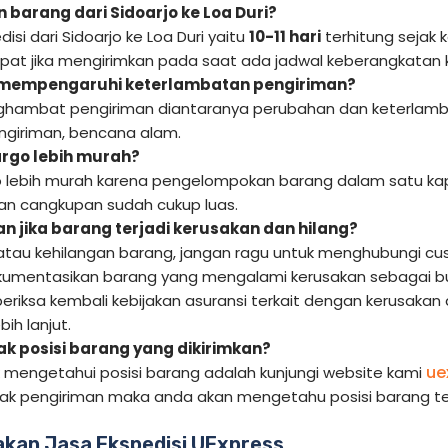
barang dari Sidoarjo ke Loa Duri?
isi dari Sidoarjo ke Loa Duri yaitu
10-11 hari
terhitung sejak 
epat jika mengirimkan pada saat ada jadwal keberangkatan 
 mempengaruhi keterlambatan pengiriman?
hambat pengiriman diantaranya perubahan dan keterlamba
giriman, bencana alam.
rgo lebih murah?
 lebih murah karena pengelompokan barang dalam satu kap
 dan cangkupan sudah cukup luas.
n jika barang terjadi kerusakan dan hilang?
 atau kehilangan barang, jangan ragu untuk menghubungi cus
kumentasikan barang yang mengalami kerusakan sebagai bukt
periksa kembali kebijakan asuransi terkait dengan kerusakan
ih lanjut.
 posisi barang yang dikirimkan?
ue
k mengetahui posisi barang adalah kunjungi website kami
cak pengiriman maka anda akan mengetahu posisi barang te
kan Jasa Ekspedisi UExpress