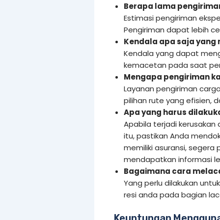
Berapa lama pengiriman 
Estimasi pengiriman eksped
Pengiriman dapat lebih c
Kendala apa saja yang
Kendala yang dapat meng
kemacetan pada saat pen
Mengapa pengiriman ka
Layanan pengiriman cargo
pilihan rute yang efisien,
Apa yang harus dilakuka
Apabila terjadi kerusakan
itu, pastikan Anda mendo
memiliki asuransi, segera 
mendapatkan informasi leb
Bagaimana cara melacak
Yang perlu dilakukan untu
resi anda pada bagian la
Keuntungan Mengguna