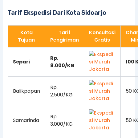
Tarif Ekspedisi Dari Kota Sidoarjo
Kota
Tarif
Konsultasi
Cha
Tujuan
Pengiriman
Gratis
Mi
Rp.
Separi
100 
8.000/KG
Rp.
Balikpapan
50 K
2.500/KG
Rp.
Samarinda
50 K
3.000/KG