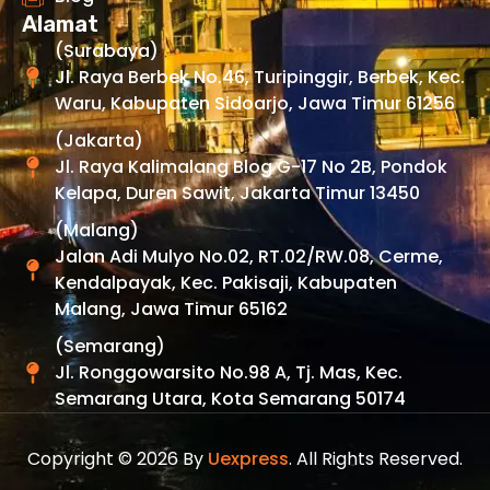
Alamat
(Surabaya)
Jl. Raya Berbek No.46, Turipinggir, Berbek, Kec.
Waru, Kabupaten Sidoarjo, Jawa Timur 61256
(Jakarta)
Jl. Raya Kalimalang Blog G-17 No 2B, Pondok
Kelapa, Duren Sawit, Jakarta Timur 13450
(Malang)
Jalan Adi Mulyo No.02, RT.02/RW.08, Cerme,
Kendalpayak, Kec. Pakisaji, Kabupaten
Malang, Jawa Timur 65162
(Semarang)
Jl. Ronggowarsito No.98 A, Tj. Mas, Kec.
Semarang Utara, Kota Semarang 50174
Copyright © 2026 By
Uexpress
. All Rights Reserved.