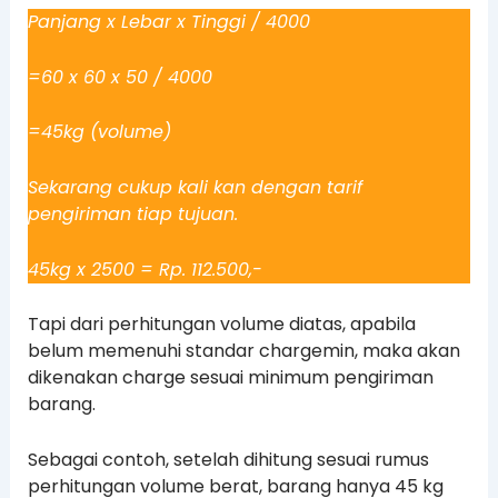
Panjang x Lebar x Tinggi / 4000
=60 x 60 x 50 / 4000
=45kg (volume)
Sekarang cukup kali kan dengan tarif
pengiriman tiap tujuan.
45kg x 2500 = Rp. 112.500,-
Tapi dari perhitungan volume diatas, apabila
belum memenuhi standar chargemin, maka akan
dikenakan charge sesuai minimum pengiriman
barang.
Sebagai contoh, setelah dihitung sesuai rumus
perhitungan volume berat, barang hanya 45 kg