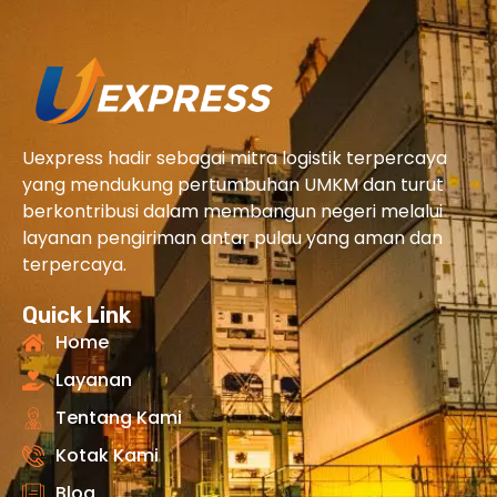
Uexpress hadir sebagai mitra logistik terpercaya
yang mendukung pertumbuhan UMKM dan turut
berkontribusi dalam membangun negeri melalui
layanan pengiriman antar pulau yang aman dan
terpercaya.
Quick Link
Home
Layanan
Tentang Kami
Kotak Kami
Blog