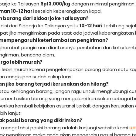
oarjo ke Talisayan
Rp13.000/kg
dengan minimal pengiriman
man 10-12 hari
setelah keberangkatan kapal.
 barang dari Sidoarjo ke Talisayan?
isi dari Sidoarjo ke Talisayan yaitu
10-12 hari
terhitung seja
epat jika mengirimkan pada saat ada jadwal keberangkatan 
 mempengaruhi keterlambatan pengiriman?
hambat pengiriman diantaranya perubahan dan keterlamba
giriman, bencana alam.
rgo lebih murah?
 lebih murah karena pengelompokan barang dalam satu kap
 dan cangkupan sudah cukup luas.
n jika barang terjadi kerusakan dan hilang?
 atau kehilangan barang, jangan ragu untuk menghubungi cus
kumentasikan barang yang mengalami kerusakan sebagai bukt
periksa kembali kebijakan asuransi terkait dengan kerusakan
ih lanjut.
 posisi barang yang dikirimkan?
ue
k mengetahui posisi barang adalah kunjungi website kami
cak pengiriman maka anda akan mengetahu posisi barang te