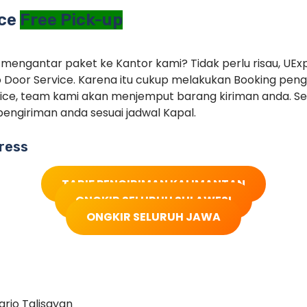
ice
Free Pick-up
 mengantar paket ke Kantor kami? Tidak perlu risau, UEx
 Door Service. Karena itu cukup melakukan Booking pe
ice, team kami akan menjemput barang kiriman anda. Set
engiriman anda sesuai jadwal Kapal.
ress
TARIF PENGIRIMAN KALIMANTAN
ONGKIR SELURUH SULAWESI
ONGKIR SELURUH JAWA
arjo Talisayan