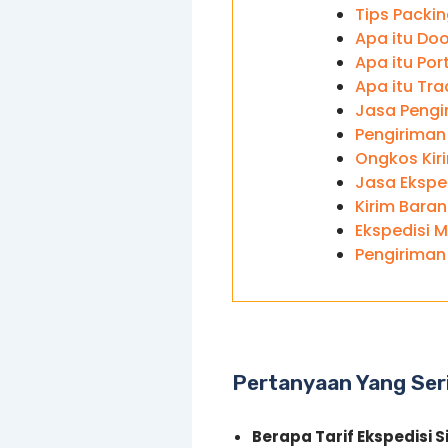
Tips Packi
Apa itu Doo
Apa itu Por
Apa itu Tra
Jasa Pengi
Pengiriman
Ongkos Kiri
Jasa Eksped
Kirim Baran
Ekspedisi M
Pengiriman
Pertanyaan Yang Seri
Berapa Tarif Ekspedisi S