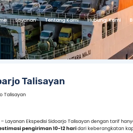
me
Layanan
Tentang Kami
Hubungi Kami
B
oarjo Talisayan
jo Talisayan
n – Layanan Ekspedisi Sidoarjo Talisayan dengan tarif han
estimasi pengiriman 10-12 hari
dari keberangkatan kap