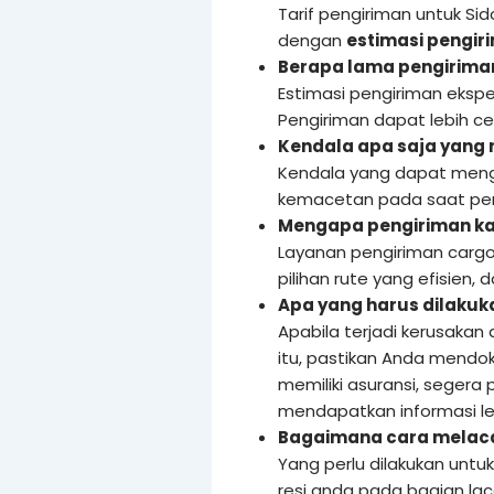
Tarif pengiriman untuk Sid
dengan
estimasi pengiri
Berapa lama pengiriman
Estimasi pengiriman eksped
Pengiriman dapat lebih c
Kendala apa saja yang
Kendala yang dapat meng
kemacetan pada saat pen
Mengapa pengiriman ka
Layanan pengiriman cargo
pilihan rute yang efisien,
Apa yang harus dilakuka
Apabila terjadi kerusakan
itu, pastikan Anda mendo
memiliki asuransi, segera 
mendapatkan informasi leb
Bagaimana cara melacak
Yang perlu dilakukan untu
resi anda pada bagian la