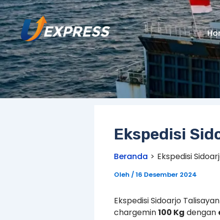
Lewati
ke
konten
Ho
Ekspedisi Sid
Beranda
Ekspedisi Sidoar
Oleh
/
16 Desember 2024
Ekspedisi Sidoarjo Talisaya
chargemin
100 Kg
dengan